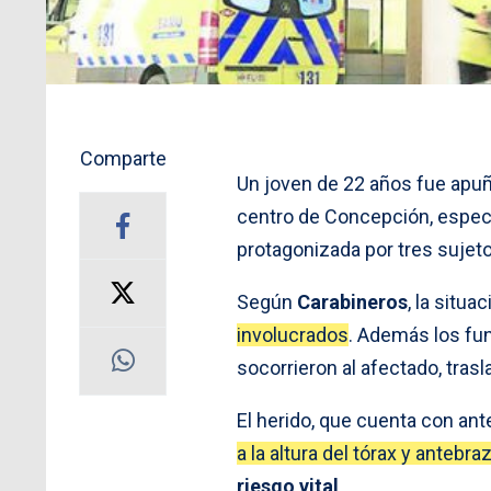
Comparte
Un joven de 22 años fue apu
centro de Concepción, especí
protagonizada por tres sujeto
Según
Carabineros
, la situa
involucrados
. Además los fu
socorrieron al afectado, tras
El herido, que cuenta con ant
a la altura del tórax y antebra
riesgo vital
.