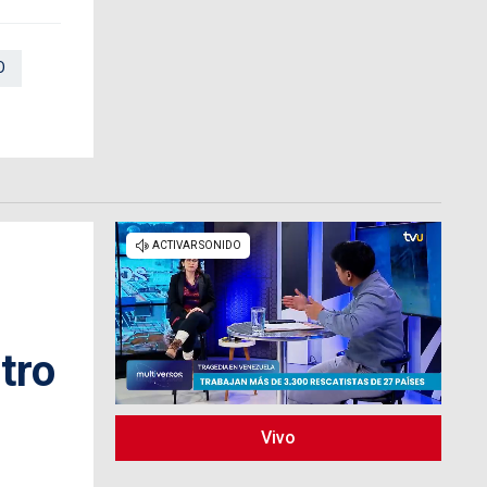
O
tro
Vivo