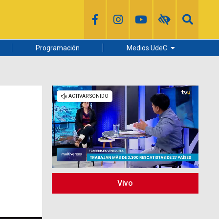
Programación
Medios UdeC
Diario Concepción
Radio UdeC
Noticias UdeC
La Discusión
Vivo