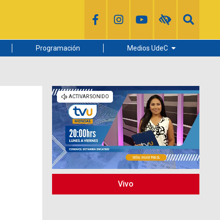
Programación
Medios UdeC
Diario Concepción
Radio UdeC
Noticias UdeC
La Discusión
Vivo