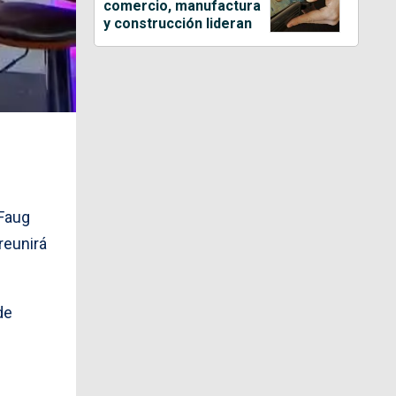
comercio, manufactura
y construcción lideran
 Faug
 reunirá
de