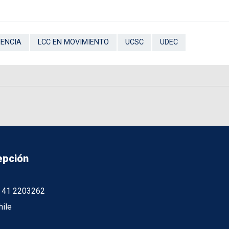
IENCIA
LCC EN MOVIMIENTO
UCSC
UDEC
epción
56 41 2203262
hile