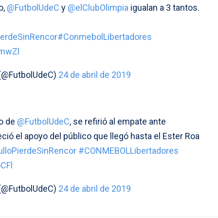
o,
@FutbolUdeC
y
@elClubOlimpia
igualan a 3 tantos.
ierdeSinRencor
#ConmebolLibertadores
umwZl
 (@FutbolUdeC)
24 de abril de 2019
co de
@FutbolUdeC
, se refirió al empate ante
ció el apoyo del público que llegó hasta el Ester Roa
lloPierdeSinRencor
#CONMEBOLLibertadores
oCFl
 (@FutbolUdeC)
24 de abril de 2019