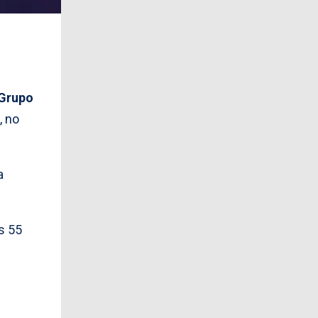
Grupo
, no
a
s 55
s