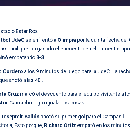
Estadio Ester Roa
útbol UdeC
se enfrentó a
Olimpia
por la quinta fecha del
 Campanil que iba ganado el encuentro en el primer tiempo
rminó empatando
3-3
.
o Cordero
a los 9 minutos de juego para la UdeC. La rach
que anotó a las 40′.
ta Cruz
marcó el descuento para el equipo visitante a lo
stor Camacho
logró igualar las cosas.
Josepmir Ballón
anotó su primer gol para el Campanil
itoria, Esto porque,
Richard Ortiz
empató en los minuto