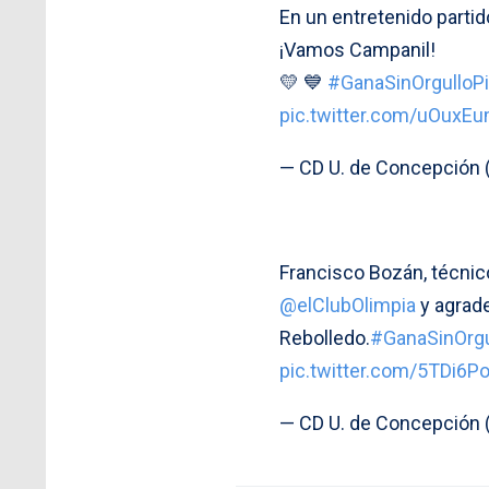
En un entretenido partid
¡Vamos Campanil!
💛 💙
#GanaSinOrgulloP
pic.twitter.com/uOuxE
— CD U. de Concepción
Francisco Bozán, técni
@elClubOlimpia
y agrade
Rebolledo.
#GanaSinOrgu
pic.twitter.com/5TDi6P
— CD U. de Concepción