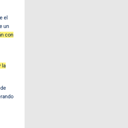
e el
e un
án con
 la
 de
derando