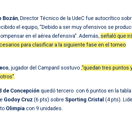
o Bozán
, Director Técnico de la UdeC fue autocrítico sobr
ecibido el equipo, “Debido a ser muy ofensivos se produc
compensar en el aérea defensiva”. Además,
señaló que ir
esarios para clasificar a la siguiente fase en el torneo
heco
, jugador del Campanil sostuvo ,
“quedan tres puntos y
otros”
.
d de Concepción
quedó tercero con 6 puntos en la tabla
de
Godoy Cruz
(6 pts)
sobre
Sporting Cristal
(4 pts). Li
cto
Olimpia
con 9 unidades.