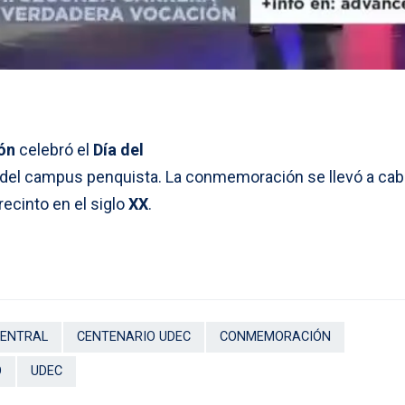
ón
celebró el
Día del
l del campus penquista. La conmemoración se llevó a ca
ecinto en el siglo
XX
.
CENTRAL
CENTENARIO UDEC
CONMEMORACIÓN
O
UDEC