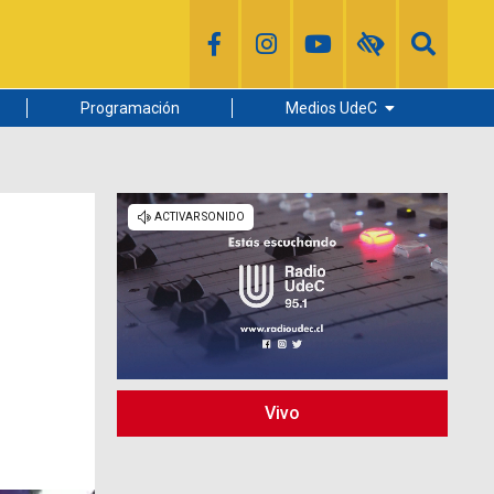
Programación
Medios UdeC
Diario Concepción
Radio UdeC
Noticias UdeC
La Discusión
Vivo