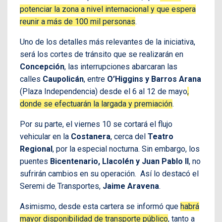
potenciar la zona a nivel internacional y que espera
reunir a más de 100 mil personas
.
Uno de los detalles más relevantes de la iniciativa,
será los cortes de tránsito que se realizarán en
Concepción
, las interrupciones abarcaran las
calles
Caupolicán
, entre
O’Higgins y Barros Arana
(Plaza Independencia) desde el 6 al 12 de mayo
,
donde se efectuarán la largada y premiación
.
Por su parte, el viernes 10 se cortará el flujo
vehicular en la
Costanera
, cerca del
Teatro
Regional
, por la especial nocturna. Sin embargo, los
puentes
Bicentenario, Llacolén y Juan Pablo II
, no
sufrirán cambios en su operación. Así lo destacó el
Seremi de Transportes,
Jaime Aravena
.
Asimismo, desde esta cartera se informó que
habrá
mayor disponibilidad de transporte público
, tanto a