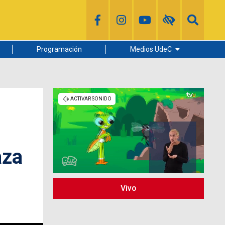
Programación
Medios UdeC
Diario Concepción
Radio UdeC
Noticias UdeC
La Discusión
aza
Vivo