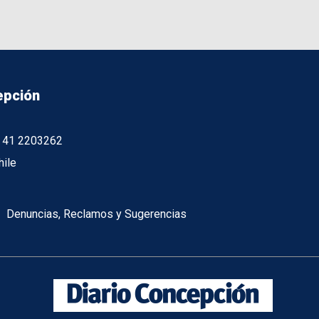
epción
56 41 2203262
hile
Denuncias, Reclamos y Sugerencias