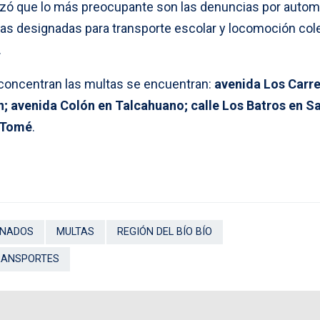
izó que lo más preocupante son las denuncias por autom
eas designadas para transporte escolar y locomoción cole
.
 concentran las multas se encuentran:
avenida
Los Carre
; avenida Colón en Talcahuano; calle Los Batros en S
n Tomé
.
ONADOS
MULTAS
REGIÓN DEL BÍO BÍO
RANSPORTES