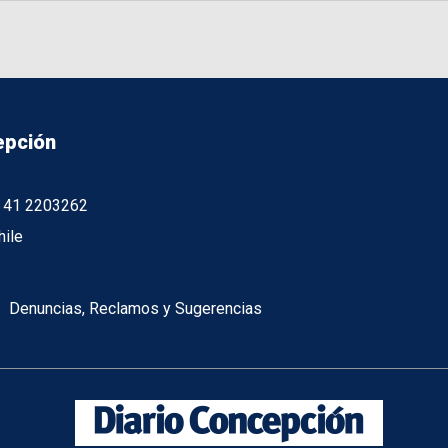
epción
56 41 2203262
hile
Denuncias, Reclamos y Sugerencias