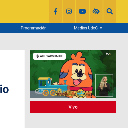
Programación
Medios UdeC
Diario Concepción
Radio UdeC
Noticias UdeC
La Discusión
io
Vivo