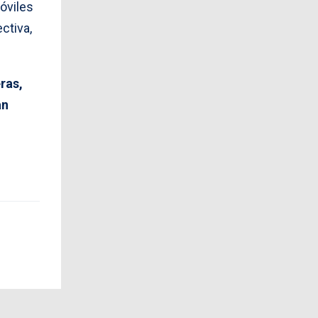
óviles
ctiva,
ras,
an