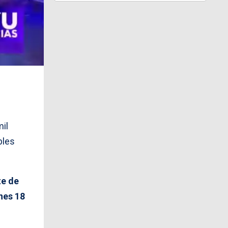
mil
bles
te de
nes
18