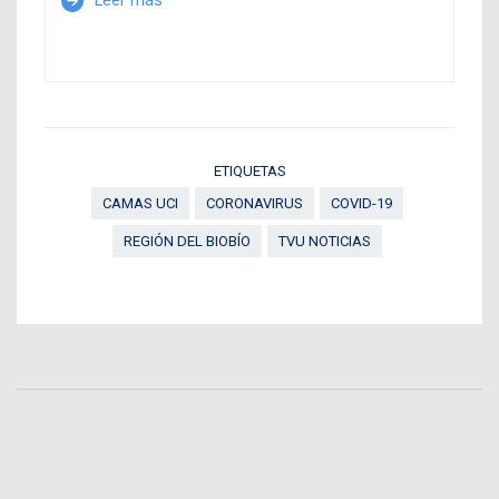
Leer más
arrow_forward
ETIQUETAS
CAMAS UCI
CORONAVIRUS
COVID-19
REGIÓN DEL BIOBÍO
TVU NOTICIAS