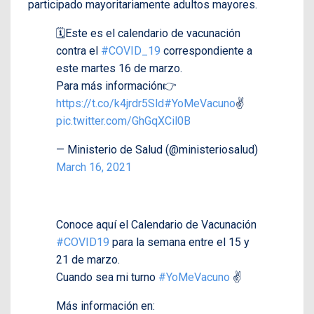
participado mayoritariamente adultos mayores.
🗓Este es el calendario de vacunación
contra el
#COVID_19
correspondiente a
este martes 16 de marzo.
Para más información👉
https://t.co/k4jrdr5Sld
#YoMeVacuno
✌
pic.twitter.com/GhGqXCil0B
— Ministerio de Salud (@ministeriosalud)
March 16, 2021
Conoce aquí el Calendario de Vacunación
#COVID19
para la semana entre el 15 y
21 de marzo.
Cuando sea mi turno
#YoMeVacuno
✌️
Más información en: