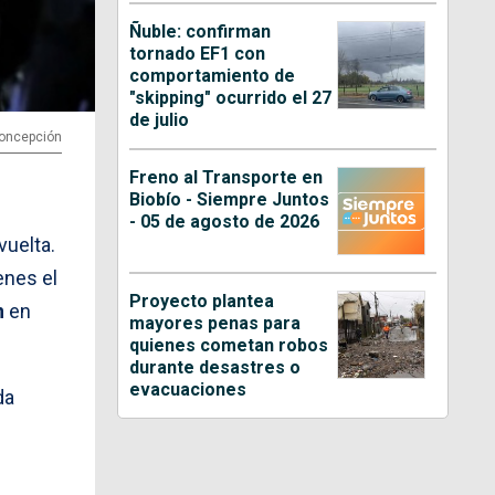
Ñuble: confirman
tornado EF1 con
comportamiento de
"skipping" ocurrido el 27
de julio
Concepción
Freno al Transporte en
Biobío - Siempre Juntos
- 05 de agosto de 2026
vuelta.
ienes el
Proyecto plantea
n
en
mayores penas para
quienes cometan robos
durante desastres o
evacuaciones
da