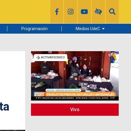
Programación
Medios UdeC
Diario Concepción
Radio UdeC
Noticias UdeC
La Discusión
ta
Vivo