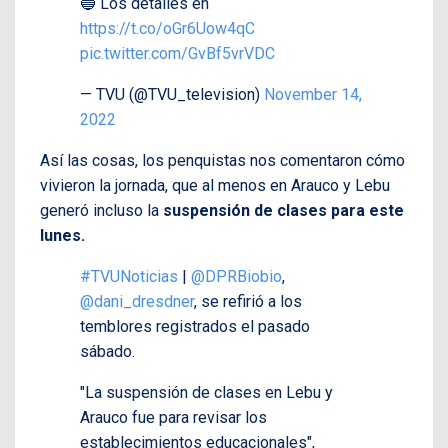
🔵 Los detalles en
https://t.co/oGr6Uow4qC
pic.twitter.com/GvBf5vrVDC
— TVU (@TVU_television)
November 14,
2022
Así las cosas, los penquistas nos comentaron cómo
vivieron la jornada, que al menos en Arauco y Lebu
generó incluso la
suspensión de clases para este
lunes.
#TVUNoticias
|
@DPRBiobio
,
@dani_dresdner
, se refirió a los
temblores registrados el pasado
sábado.
"La suspensión de clases en Lebu y
Arauco fue para revisar los
establecimientos educacionales",