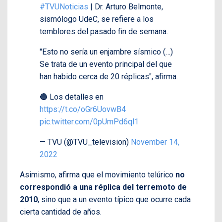
#TVUNoticias
| Dr. Arturo Belmonte,
sismólogo UdeC, se refiere a los
temblores del pasado fin de semana.
"Esto no sería un enjambre sísmico (…)
Se trata de un evento principal del que
han habido cerca de 20 réplicas", afirma.
🔵 Los detalles en
https://t.co/oGr6UovwB4
pic.twitter.com/0pUmPd6ql1
— TVU (@TVU_television)
November 14,
2022
Asimismo, afirma que el movimiento telúrico
no
correspondió a una réplica del terremoto de
2010
, sino que a un evento típico que ocurre cada
cierta cantidad de años.