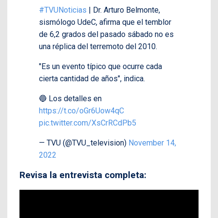
#TVUNoticias
| Dr. Arturo Belmonte,
sismólogo UdeC, afirma que el temblor
de 6,2 grados del pasado sábado no es
una réplica del terremoto del 2010.
"Es un evento típico que ocurre cada
cierta cantidad de años", indica.
🔵 Los detalles en
https://t.co/oGr6Uow4qC
pic.twitter.com/XsCrRCdPb5
— TVU (@TVU_television)
November 14,
2022
Revisa la entrevista completa: