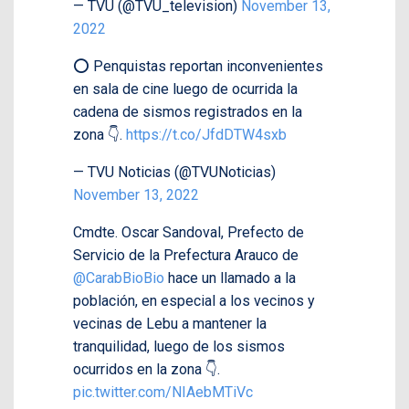
— TVU (@TVU_television)
November 13,
2022
⭕️ Penquistas reportan inconvenientes
en sala de cine luego de ocurrida la
cadena de sismos registrados en la
zona 👇.
https://t.co/JfdDTW4sxb
— TVU Noticias (@TVUNoticias)
November 13, 2022
Cmdte. Oscar Sandoval, Prefecto de
Servicio de la Prefectura Arauco de
@CarabBioBio
hace un llamado a la
población, en especial a los vecinos y
vecinas de Lebu a mantener la
tranquilidad, luego de los sismos
ocurridos en la zona 👇.
pic.twitter.com/NIAebMTiVc