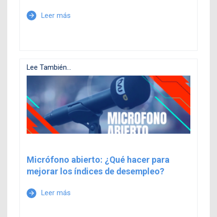
Leer más
arrow_forward
Lee También...
Micrófono abierto: ¿Qué hacer para
mejorar los índices de desempleo?
Leer más
arrow_forward