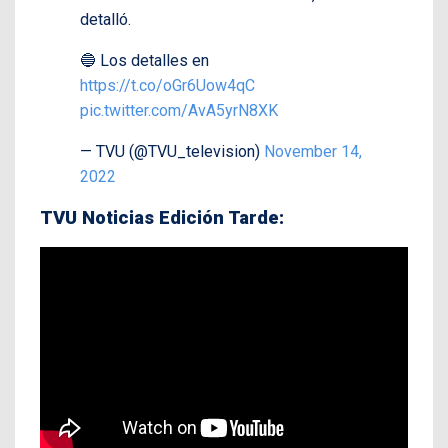
detalló.
🔵 Los detalles en
https://t.co/oGr6Uow4qC
pic.twitter.com/AvA5yrN8XK
— TVU (@TVU_television)
November 14,
2022
TVU Noticias Edición Tarde: