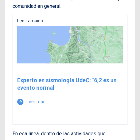
comunidad en general.
Lee También...
Experto en sismología UdeC: "6,2 es un
evento normal"
Leer más
arrow_forward
En esa línea, dentro de las actividades que