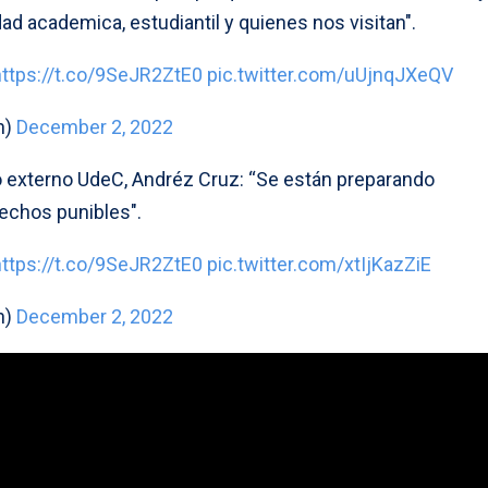
d academica, estudiantil y quienes nos visitan".
https://t.co/9SeJR2ZtE0
pic.twitter.com/uUjnqJXeQV
n)
December 2, 2022
 externo UdeC, Andréz Cruz: “Se están preparando
hechos punibles".
https://t.co/9SeJR2ZtE0
pic.twitter.com/xtIjKazZiE
n)
December 2, 2022