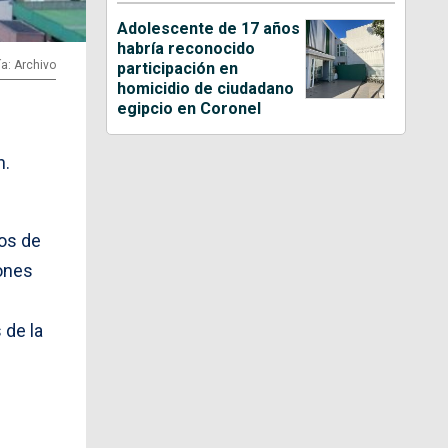
Adolescente de 17 años
habría reconocido
ía: Archivo
participación en
homicidio de ciudadano
egipcio en Coronel
n.
ros de
iones
 de la