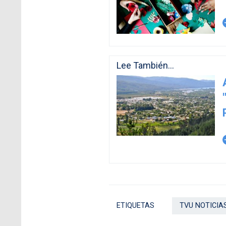
arro
Lee También...
arro
ETIQUETAS
TVU NOTICIA