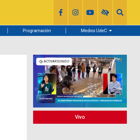
Programación
Medios UdeC
Diario Concepción
Radio UdeC
Noticias UdeC
La Discusión
Vivo