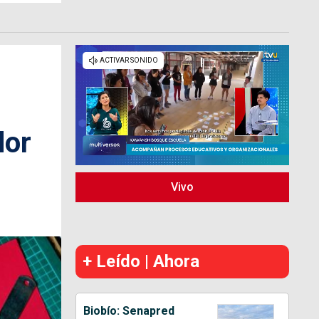
dor
Vivo
+ Leído | Ahora
Biobío: Senapred