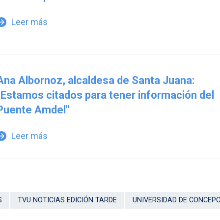
Leer más
w_forward
Ana Albornoz, alcaldesa de Santa Juana:
"Estamos citados para tener información del
Puente Amdel"
Leer más
w_forward
S
TVU NOTICIAS EDICIÓN TARDE
UNIVERSIDAD DE CONCEP