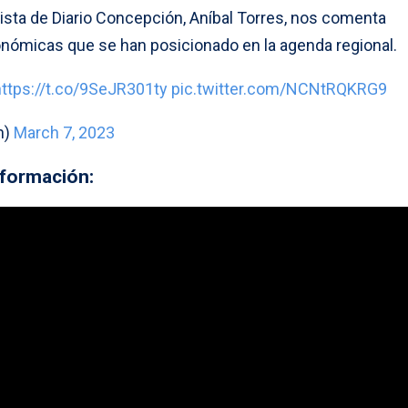
dista de Diario Concepción, Aníbal Torres, nos comenta
conómicas que se han posicionado en la agenda regional.
https://t.co/9SeJR301ty
pic.twitter.com/NCNtRQKRG9
n)
March 7, 2023
información: