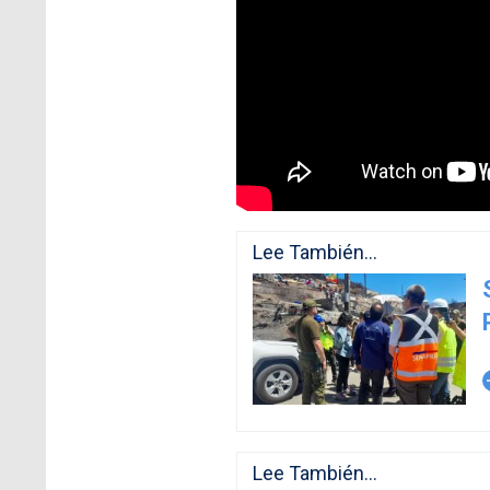
Lee También...
arro
Lee También...