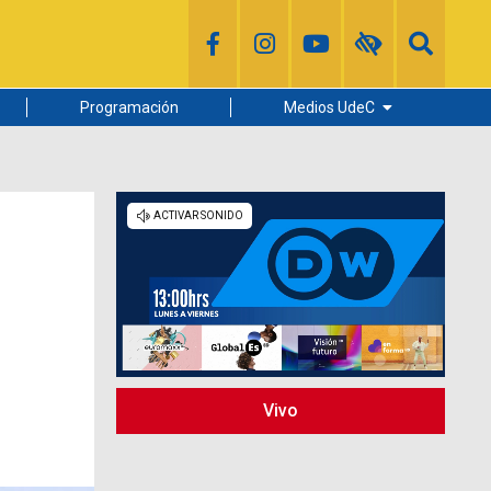
Programación
Medios UdeC
Diario Concepción
Radio UdeC
Noticias UdeC
La Discusión
Vivo