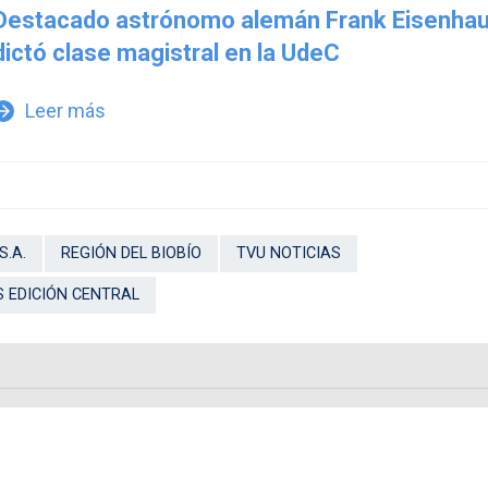
Destacado astrónomo alemán Frank Eisenha
dictó clase magistral en la UdeC
Leer más
w_forward
S.A.
REGIÓN DEL BIOBÍO
TVU NOTICIAS
S EDICIÓN CENTRAL