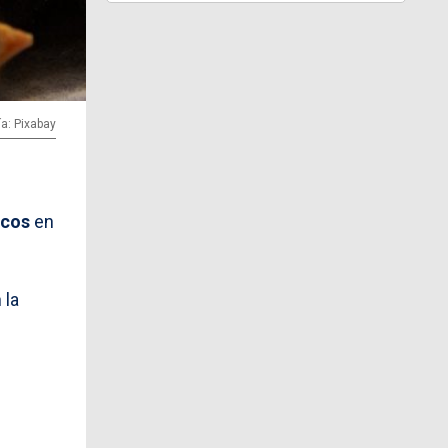
ía: Pixabay
icos
en
 la