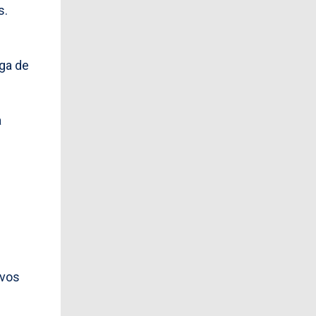
s.
ega de
a
evos