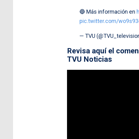
🔵 Más información en
pic.twitter.com/wo9s9
— TVU (@TVU_televisio
Revisa aquí el comen
TVU Noticias