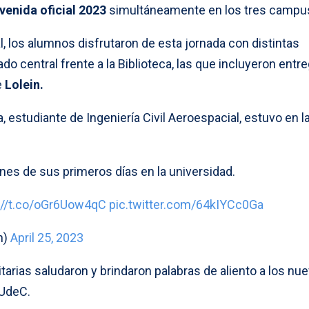
venida oficial 2023
simultáneamente en los tres campu
, los alumnos disfrutaron de esta jornada con distintas
ado central frente a la Biblioteca, las que incluyeron entr
e
Lolein.
a, estudiante de Ingeniería Civil Aeroespacial, estuvo en l
es de sus primeros días en la universidad.
://t.co/oGr6Uow4qC
pic.twitter.com/64kIYCc0Ga
n)
April 25, 2023
arias saludaron y brindaron palabras de aliento a los nu
 UdeC.