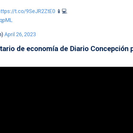
https://t.co/9SeJR2ZtE0
📱💻
3qpML
n)
April 26, 2023
tario de economía de Diario Concepción 