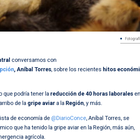
Fotograf
tral
conversamos con
epción
, Aníbal Torres
, sobre los recientes
hitos económ
o que podría tener la
reducción de 40 horas laborales
en
arribo de la
gripe aviar
a la
Región
, y más.
odista de economía de
@DiarioConce
, Aníbal Torres, se
mico que ha tenido la gripe aviar en la Región, más aún,
ergencia agrícola.