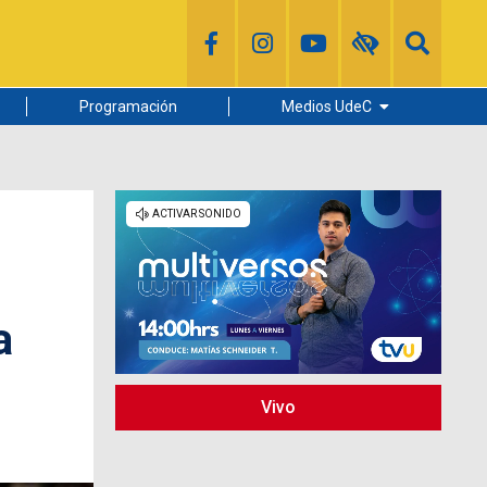
Programación
Medios UdeC
Diario Concepción
Radio UdeC
Noticias UdeC
La Discusión
a
Vivo