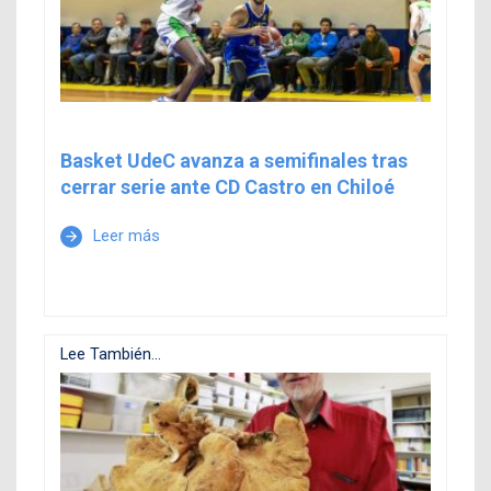
Basket UdeC avanza a semifinales tras
cerrar serie ante CD Castro en Chiloé
Leer más
arrow_forward
Lee También...