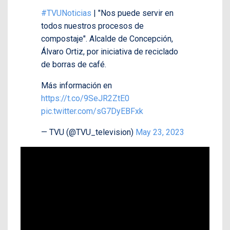
#TVUNoticias
| "Nos puede servir en
todos nuestros procesos de
compostaje". Alcalde de Concepción,
Álvaro Ortiz, por iniciativa de reciclado
de borras de café.
Más información en
https://t.co/9SeJR2ZtE0
pic.twitter.com/sG7DyEBFxk
— TVU (@TVU_television)
May 23, 2023