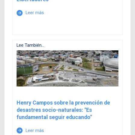
Leer más
arrow_forward
Lee También...
Henry Campos sobre la prevención de
desastres socio-naturales: "Es
fundamental seguir educando"
Leer más
arrow_forward