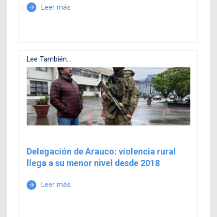
Leer más
arrow_forward
Lee También...
Delegación de Arauco: violencia rural
llega a su menor nivel desde 2018
Leer más
arrow_forward