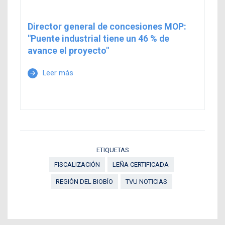
Director general de concesiones MOP:
"Puente industrial tiene un 46 % de
avance el proyecto"
Leer más
arrow_forward
ETIQUETAS
FISCALIZACIÓN
LEÑA CERTIFICADA
REGIÓN DEL BIOBÍO
TVU NOTICIAS