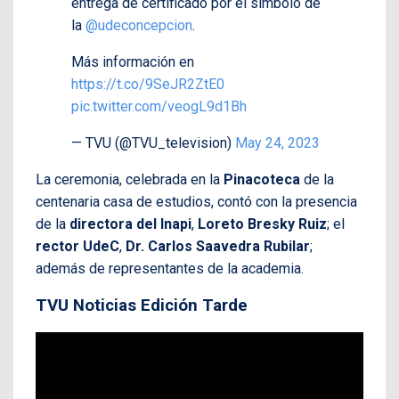
entrega de certificado por el símbolo de
la
@udeconcepcion
.
Más información en
https://t.co/9SeJR2ZtE0
pic.twitter.com/veogL9d1Bh
— TVU (@TVU_television)
May 24, 2023
La ceremonia, celebrada en la
Pinacoteca
de la
centenaria casa de estudios, contó con la presencia
de la
directora del Inapi
,
Loreto Bresky Ruiz
; el
rector UdeC
,
Dr. Carlos Saavedra Rubilar
;
además de representantes de la academia.
TVU Noticias Edición Tarde