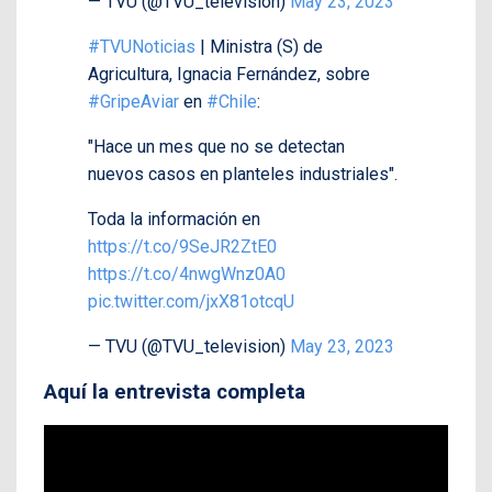
— TVU (@TVU_television)
May 23, 2023
#TVUNoticias
| Ministra (S) de
Agricultura, Ignacia Fernández, sobre
#GripeAviar
en
#Chile
:
"Hace un mes que no se detectan
nuevos casos en planteles industriales".
Toda la información en
https://t.co/9SeJR2ZtE0
https://t.co/4nwgWnz0A0
pic.twitter.com/jxX81otcqU
— TVU (@TVU_television)
May 23, 2023
Aquí la entrevista completa