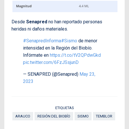
Desde
Senapred
no han reportado personas
heridas ni daños materiales.
#SenapredInforma
#Sismo
de menor
intensidad en la Región del Biobío.
Infórmate en
https://t.co/tV2QPdwGkd
pic.twitter.com/6FzJSsjunD
— SENAPRED (@Senapred)
May 23,
2023
ETIQUETAS
ARAUCO
REGIÓN DEL BIOBÍO
SISMO
TEMBLOR