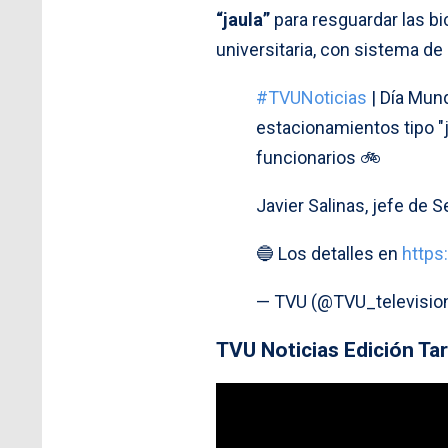
“jaula”
para resguardar las bi
universitaria, con sistema de
#TVUNoticias
| Día Mund
estacionamientos tipo "j
funcionarios 🚲
Javier Salinas, jefe de S
🔵 Los detalles en
https
— TVU (@TVU_televisio
TVU Noticias Edición Ta