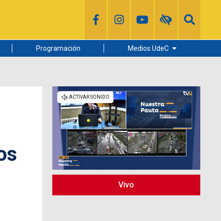
Programación
Medios UdeC
Diario Concepción
Radio UdeC
Noticias UdeC
La Discusión
os
Vivo