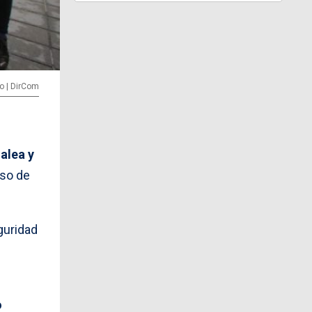
yo | DirCom
alea y
uso de
guridad
o