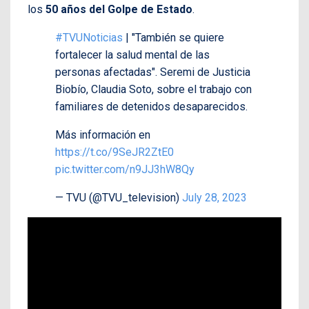
los
50 años del Golpe de Estado
.
#TVUNoticias
| "También se quiere
fortalecer la salud mental de las
personas afectadas". Seremi de Justicia
Biobío, Claudia Soto, sobre el trabajo con
familiares de detenidos desaparecidos.
Más información en
https://t.co/9SeJR2ZtE0
pic.twitter.com/n9JJ3hW8Qy
— TVU (@TVU_television)
July 28, 2023