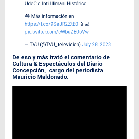
UdeC e Inti Illimani Histórico.
🔵 Más información en
https://t.co/9SeJR2ZtE0
📱💻
pic.twitter.com/cWbuZE0sVw
— TVU (@TVU_television)
July 28, 2023
De eso y más trató el comentario de
Cultura & Espectáculos del Diario
Concepción, cargo del periodista
Mauricio Maldonado.