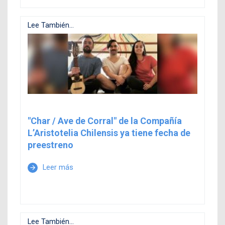
Lee También...
"Char / Ave de Corral" de la Compañía
L’Aristotelia Chilensis ya tiene fecha de
preestreno
Leer más
arrow_forward
Lee También...