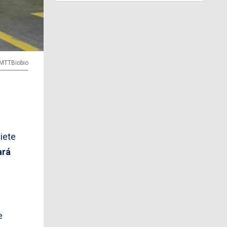
@MTTBiobio
iete
ará
e