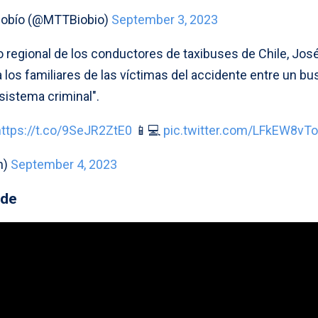
Biobío (@MTTBiobio)
September 3, 2023
o regional de los conductores de taxibuses de Chile, Jos
 los familiares de las víctimas del accidente entre un bu
 sistema criminal".
https://t.co/9SeJR2ZtE0
📱💻
pic.twitter.com/LFkEW8vT
n)
September 4, 2023
rde