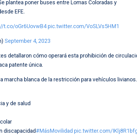
 "Se plantea poner buses entre Lomas Coloradas y
desde EFE.
://t.co/oGr6UovwB4
pic.twitter.com/VoSLVs5HM1
n)
September 4, 2023
es detallaron cómo operará esta prohibición de circulaci
laca patente única.
 marcha blanca de la restricción para vehículos livianos.
a y de salud
colar
on discapacidad
#MásMovilidad
pic.twitter.com/IKlj8R1bf