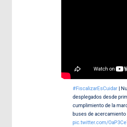
#FiscalizarEsCuidar
| N
desplegados desde prim
cumplimiento de la march
buses de acercamiento
pic.twitter.com/OaP3C