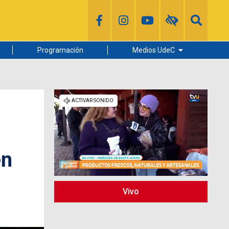
Programación
Medios UdeC
Diario Concepción
Radio UdeC
Noticias UdeC
La Discusión
en
Vivo