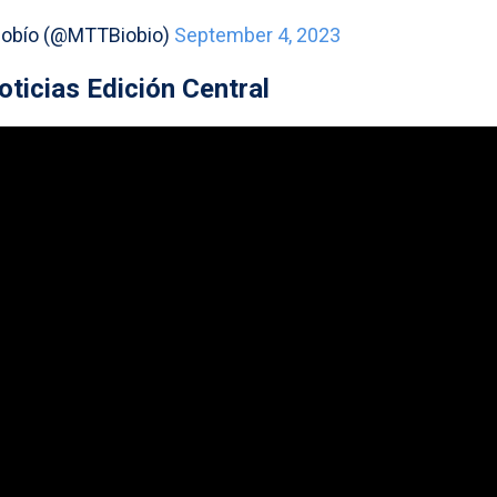
Biobío (@MTTBiobio)
September 4, 2023
ticias Edición Central