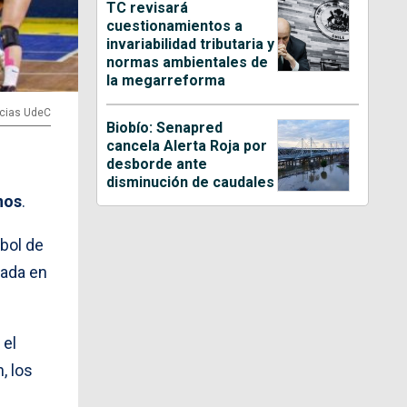
TC revisará
cuestionamientos a
invariabilidad tributaria y
normas ambientales de
la megarreforma
icias UdeC
Biobío: Senapred
cancela Alerta Roja por
desborde ante
disminución de caudales
nos
.
ibol de
nada en
 el
, los