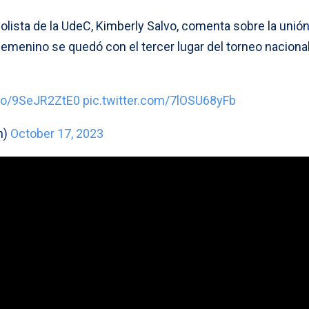
bolista de la UdeC, Kimberly Salvo, comenta sobre la unió
femenino se quedó con el tercer lugar del torneo naciona
.co/9SeJR2ZtE0
pic.twitter.com/7lOSU68yFb
n)
October 17, 2023