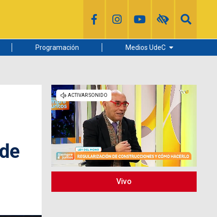
Programación
Medios UdeC
Diario Concepción
Radio UdeC
Noticias UdeC
La Discusión
 de
Vivo