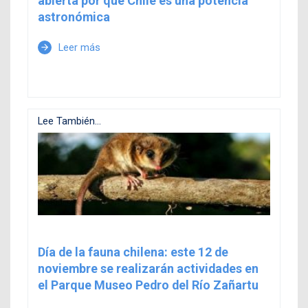
abierta por qué Chile es una potencia
astronómica
Leer más
arrow_forward
Lee También...
Día de la fauna chilena: este 12 de
noviembre se realizarán actividades en
el Parque Museo Pedro del Río Zañartu