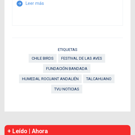
Leer más
arrow_forward
ETIQUETAS
CHILE BIRDS
FESTIVAL DE LAS AVES
FUNDACIÓN BANDADA
HUMEDAL ROCUANT ANDALIÉN
TALCAHUANO
TVU NOTICIAS
+ Leído | Ahora