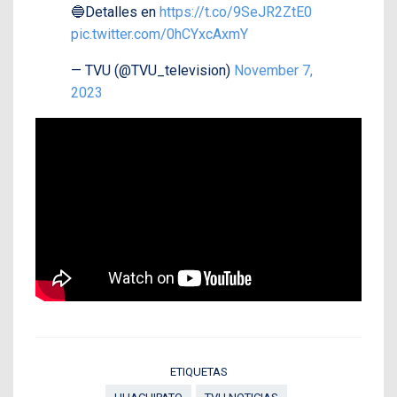
🔵Detalles en
https://t.co/9SeJR2ZtE0
pic.twitter.com/0hCYxcAxmY
— TVU (@TVU_television)
November 7,
2023
ETIQUETAS