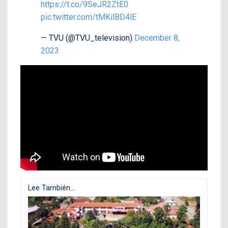
https://t.co/9SeJR2ZtE0
pic.twitter.com/tMKilBD4lE
— TVU (@TVU_television)
December 8,
2023
Lee También...