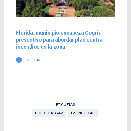
Florida: municipio encabeza Cogrid
preventivo para abordar plan contra
incendios en la zona
Leer más
arrow_forward
ETIQUETAS
DULCE Y AGRAZ
TVU NOTICIAS