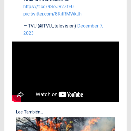
https://t.co/9SeJR2ZtE0
pic.twitter.com/8RitRMWkJh
— TVU (@TVU_television)
December 7,
2023
Lee También...