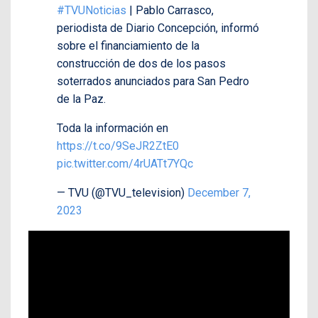
#TVUNoticias
| Pablo Carrasco,
periodista de Diario Concepción, informó
sobre el financiamiento de la
construcción de dos de los pasos
soterrados anunciados para San Pedro
de la Paz.
Toda la información en
https://t.co/9SeJR2ZtE0
pic.twitter.com/4rUATt7YQc
— TVU (@TVU_television)
December 7,
2023