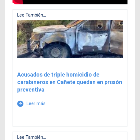
Lee También...
Acusados de triple homicidio de
carabineros en Cañete quedan en prisión
preventiva
Leer más
arrow_forward
Lee También...