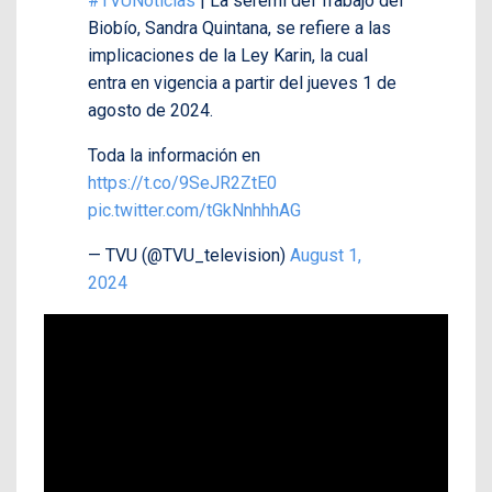
#TVUNoticias
| La seremi del Trabajo del
Biobío, Sandra Quintana, se refiere a las
implicaciones de la Ley Karin, la cual
entra en vigencia a partir del jueves 1 de
agosto de 2024.
Toda la información en
https://t.co/9SeJR2ZtE0
pic.twitter.com/tGkNnhhhAG
— TVU (@TVU_television)
August 1,
2024