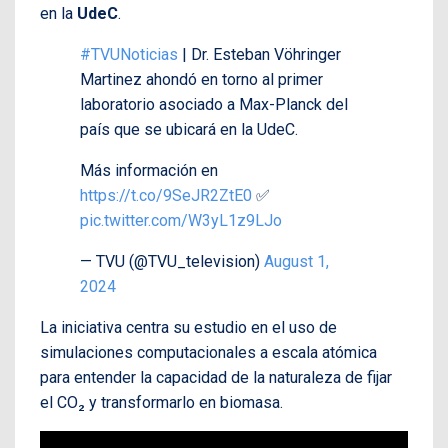
en la
UdeC
.
#TVUNoticias
| Dr. Esteban Vöhringer
Martinez ahondó en torno al primer
laboratorio asociado a Max-Planck del
país que se ubicará en la UdeC.
Más información en
https://t.co/9SeJR2ZtE0
✅
pic.twitter.com/W3yL1z9LJo
— TVU (@TVU_television)
August 1,
2024
La iniciativa centra su estudio en el uso de
simulaciones computacionales a escala atómica
para entender la capacidad de la naturaleza de fijar
el CO₂ y transformarlo en biomasa.