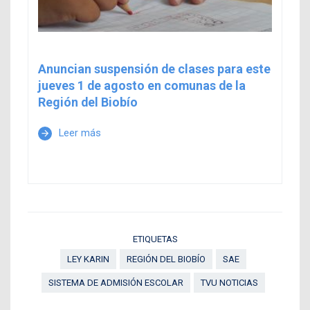
Anuncian suspensión de clases para este
jueves 1 de agosto en comunas de la
Región del Biobío
Leer más
arrow_forward
ETIQUETAS
LEY KARIN
REGIÓN DEL BIOBÍO
SAE
SISTEMA DE ADMISIÓN ESCOLAR
TVU NOTICIAS