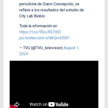
periodista de Diario Concepción, se
refiere a los resultados del estudio de
City Lab Biobío.
Toda la información en
https://t.co/9SeJR2ZtE0
pic.twitter.com/sHBrQm3XW1
— TVU (@TVU_television)
August 1,
2024