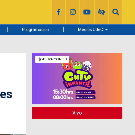
Programación
Medios UdeC
Diario Concepción
Radio UdeC
Noticias UdeC
La Discusión
res
Vivo