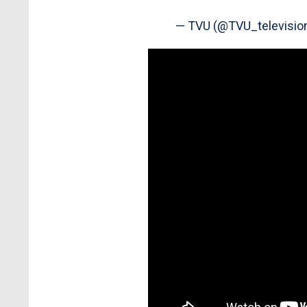
— TVU (@TVU_televisio