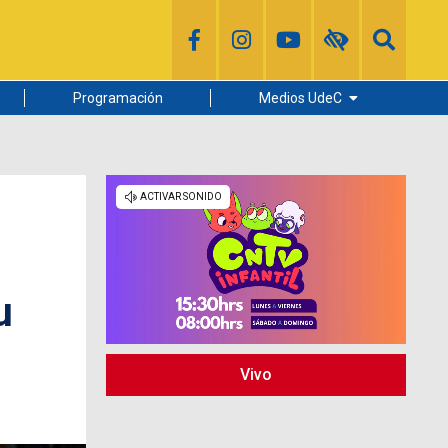
Programación
Medios UdeC
Diario Concepción
Radio UdeC
Noticias UdeC
La Discusión
u
Vivo