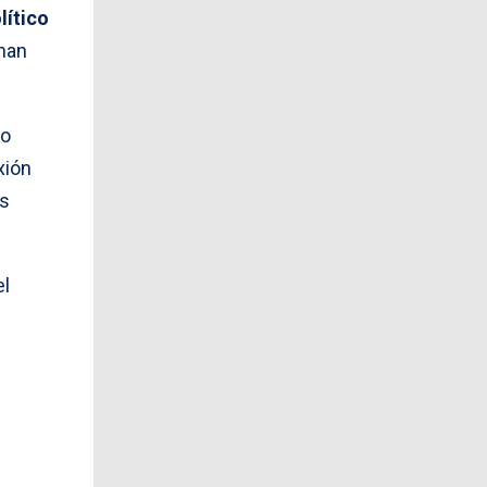
lítico
 han
do
xión
os
el