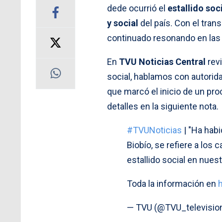
dede ocurrió el
estallido soc
y social
del país. Con el tra
continuado resonando en las 
En
TVU Noticias Central
revi
social, hablamos con autorida
que marcó el inicio de un pro
detalles en la siguiente nota.
#TVUNoticias
| "Ha habi
Biobío, se refiere a los
estallido social en nuest
Toda la información en
— TVU (@TVU_televisio