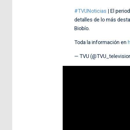
#TVUNoticias
| El perio
detalles de lo más desta
Biobío.
Toda la información en
— TVU (@TVU_televisio