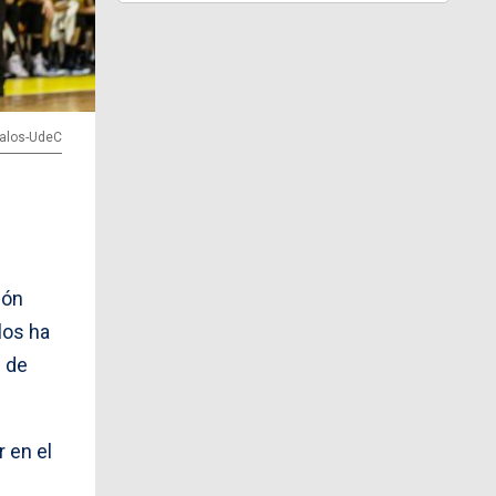
valos-UdeC
ión
 los ha
s de
r en el