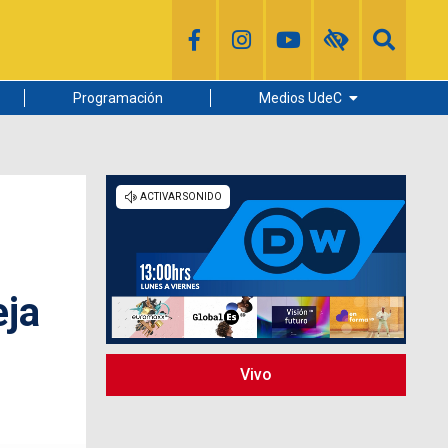
Programación
Medios UdeC
Diario Concepción
Radio UdeC
Noticias UdeC
La Discusión
eja
Vivo