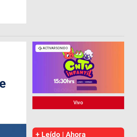
re
Vivo
+ Leído | Ahora