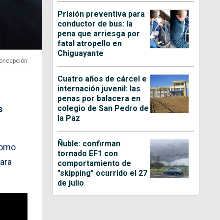
Prisión preventiva para
conductor de bus: la
pena que arriesga por
fatal atropello en
Chiguayante
 Concepción
Cuatro años de cárcel e
internación juvenil: las
penas por balacera en
colegio de San Pedro de
s
la Paz
Ñuble: confirman
orno
tornado EF1 con
ara
comportamiento de
"skipping" ocurrido el 27
de julio