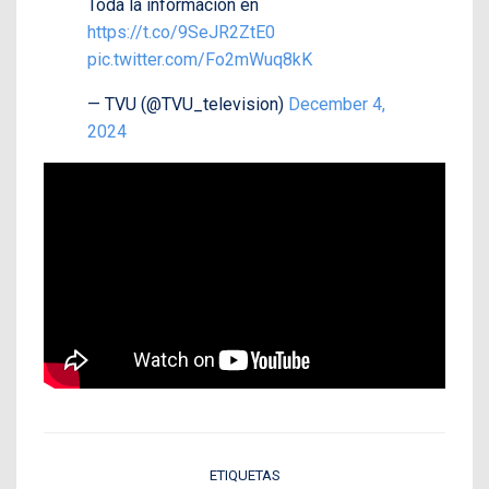
Toda la información en
https://t.co/9SeJR2ZtE0
pic.twitter.com/Fo2mWuq8kK
— TVU (@TVU_television)
December 4,
2024
ETIQUETAS