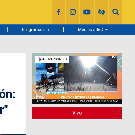
Programación
Medios UdeC
Diario Concepción
Radio UdeC
Noticias UdeC
La Discusión
ón:
r"
Vivo