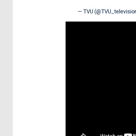
— TVU (@TVU_televisio