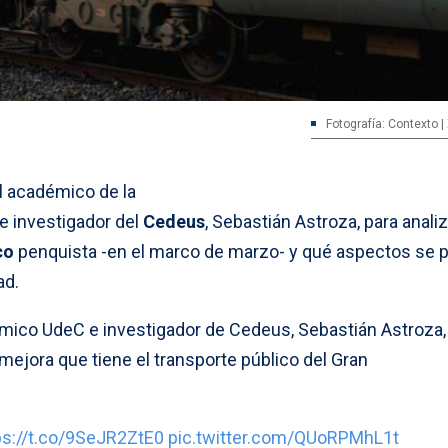
Fotografía: Contexto | 
l académico de la
e investigador del
Cedeus
, Sebastián Astroza, para analiz
co
penquista -en el marco de marzo- y qué aspectos se 
ad.
émico UdeC e investigador de Cedeus, Sebastián Astroza,
mejora que tiene el transporte público del Gran
ps://t.co/9SeJR2ZtE0
pic.twitter.com/QUoRPMhL1t