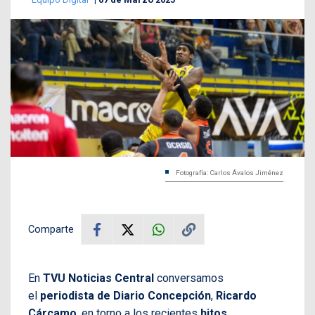
Fotografía: Carlos Ávalos Jiménez
Comparte
En
TVU Noticias Central
conversamos
el
periodista de Diario Concepción
,
Ricardo
Cárcamo
, en torno a los recientes
hitos