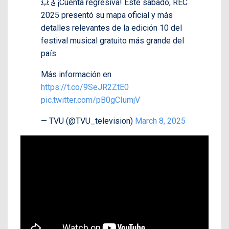
💥🎸¡Cuenta regresiva! Este sábado, REC
2025 presentó su mapa oficial y más
detalles relevantes de la edición 10 del
festival musical gratuito más grande del
país.
Más información en
https://t.co/9SeJR2ZtE0
pic.twitter.com/pB0gCIumjV
— TVU (@TVU_television)
March 8, 2025