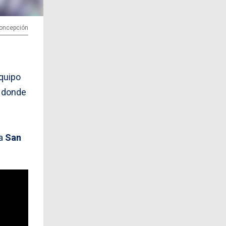
Concepción
quipo
, donde
ra
San