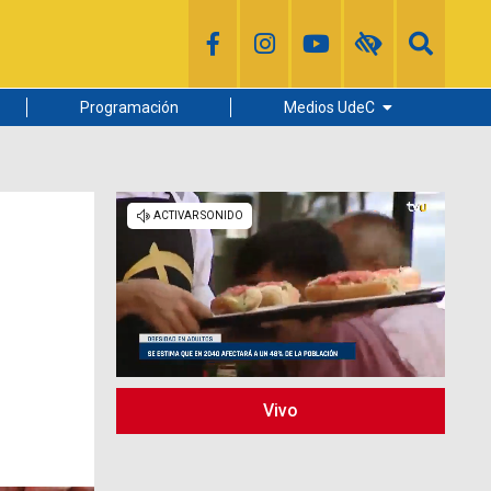
Programación
Medios UdeC
Diario Concepción
Radio UdeC
Noticias UdeC
La Discusión
Vivo