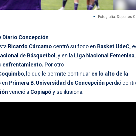
Fotografía: Deportes 
e
Diario Concepción
ista
Ricardo Cárcamo
centró su foco en
Basket UdeC,
e
acional
de
Básquetbol
, y en la
Liga Nacional Femenina
o
enfrentamiento.
Por otro
Coquimbo
, lo que le permite continuar
en lo alto de la
o en
Primera B
,
Universidad de Concepción
perdió cont
ión
venció a
Copiapó
y se ilusiona.