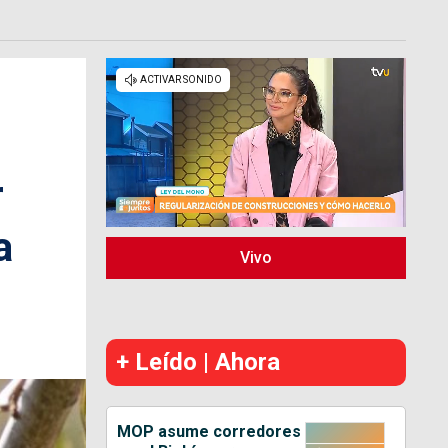
r
a
Vivo
+ Leído | Ahora
MOP asume corredores