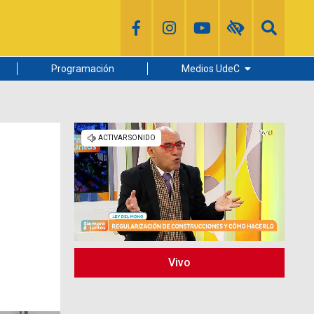
Programación
Medios UdeC
Diario Concepción
Radio UdeC
Noticias UdeC
La Discusión
Vivo