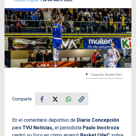
Fotografía: Basket UdeC
Comparte
En el comentario deportivo de
Diario Concepción
para
TVU Noticias,
el periodista
Paulo Inostroza
centró su foco en cómo arrancó
Basket UdeC
sobre