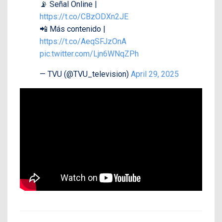
📡 Señal Online |
https://t.co/CBzODXn2JE
📲 Más contenido |
https://t.co/AeqSFJzOnA
pic.twitter.com/Ljn6WNqZPh
— TVU (@TVU_television)
April 29, 2025