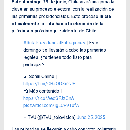
Este domingo 29 de junio
, Chile vivirá una jornada
clave en su proceso electoral con la realización de
las primarias presidenciales. Este proceso
inicia
oficialmente la ruta hacia la elección de la
próxima o próximo presidente de Chile.
#RutaPresidencialEnRegiones
| Este
domingo se llevarán a cabo las primarias
legales. ¿Ya tienes todo listo para
participar?
📡 Señal Online |
https://t.co/CBzODXn2JE
📲 Más contenido |
https://t.co/AeqSFJzOnA
pic.twitter.com/lgLCR9T0fA
— TVU (@TVU_television)
June 25, 2025
Las primarias se llevarán a cabo con voto voluntario,