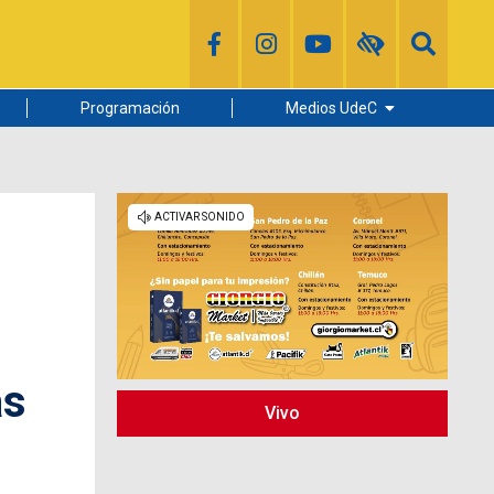
Programación
Medios UdeC
Diario Concepción
Radio UdeC
Noticias UdeC
La Discusión
as
Vivo