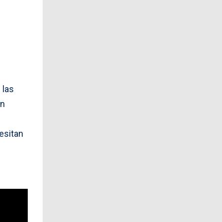
 las
en
esitan