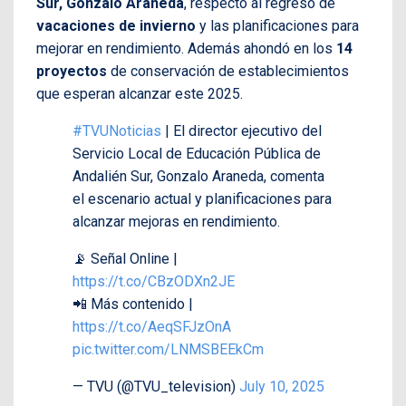
Sur, Gonzalo Araneda
, respecto al regreso de
vacaciones de invierno
y las planificaciones para
mejorar en rendimiento. Además ahondó en los
14
proyectos
de conservación de establecimientos
que esperan alcanzar este 2025.
#TVUNoticias
| El director ejecutivo del
Servicio Local de Educación Pública de
Andalién Sur, Gonzalo Araneda, comenta
el escenario actual y planificaciones para
alcanzar mejoras en rendimiento.
📡 Señal Online |
https://t.co/CBzODXn2JE
📲 Más contenido |
https://t.co/AeqSFJzOnA
pic.twitter.com/LNMSBEEkCm
— TVU (@TVU_television)
July 10, 2025