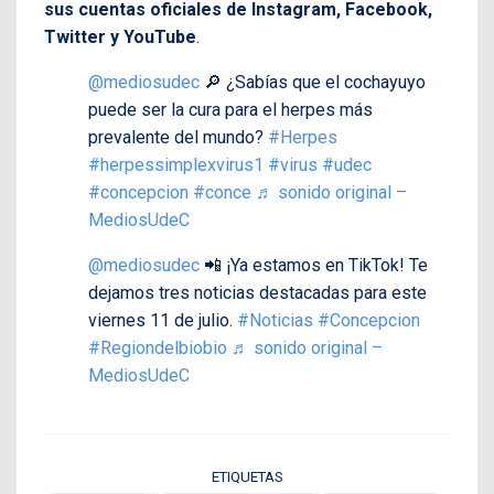
sus cuentas oficiales de Instagram, Facebook,
Twitter y YouTube
.
@mediosudec
🔎 ¿Sabías que el cochayuyo
puede ser la cura para el herpes más
prevalente del mundo?
#Herpes
#herpessimplexvirus1
#virus
#udec
#concepcion
#conce
♬ sonido original –
MediosUdeC
@mediosudec
📲 ¡Ya estamos en TikTok! Te
dejamos tres noticias destacadas para este
viernes 11 de julio.
#Noticias
#Concepcion
#Regiondelbiobio
♬ sonido original –
MediosUdeC
ETIQUETAS