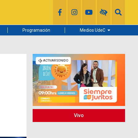
Programación
Medios UdeC
Diario Concepción
Radio UdeC
Noticias UdeC
La Discusión
Vivo