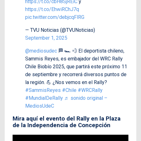
https://t.co/cbH8SjREiC
y
https://t.co/EhwiRChJ7q
pic.twitter.com/debjcqFlRG
— TVU Noticias (@TVUNoticias)
September 1, 2025
@mediosudec
🏁 🏎️ 💨 El deportista chileno,
Sammis Reyes, es embajador del WRC Rally
Chile Biobío 2025, que partirá este próximo 11
de septiembre y recorrerá diversos puntos de
la región. 💪 ¿Nos vemos en el Rally?
#SammisReyes
#Chile
#WRCRally
#MundialDeRally
♬ sonido original –
MediosUdeC
Mira aquí el evento del Rally en la Plaza
de la Independencia de Concepción