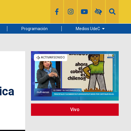
Programación
Medios UdeC
Diario Concepción
Radio UdeC
Noticias UdeC
La Discusión
ica
Vivo