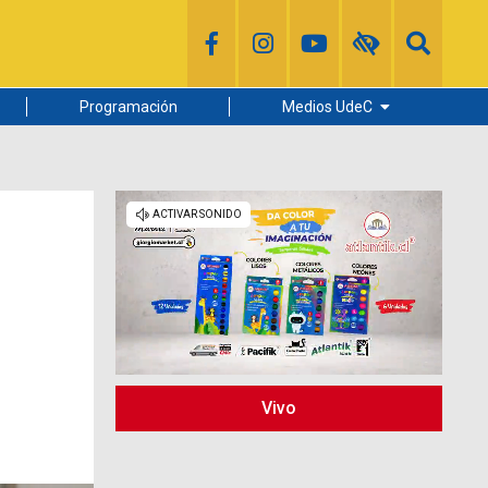
Programación
Medios UdeC
Diario Concepción
Radio UdeC
Noticias UdeC
La Discusión
Vivo