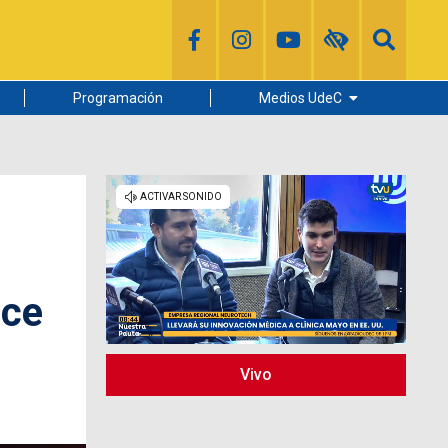
Programación
Medios UdeC
Diario Concepción
Radio UdeC
Noticias UdeC
La Discusión
oce
Vivo