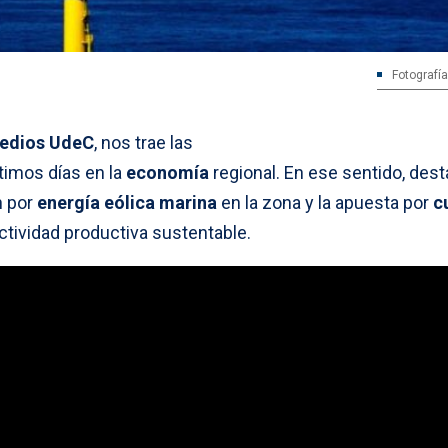
Fotografía
edios UdeC
, nos trae las
timos días en la
economía
regional. En ese sentido, dest
n por
energía eólica marina
en la zona y la apuesta por
c
ctividad productiva sustentable.