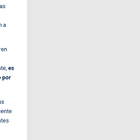
las
n a
tren
nte,
es
o por
us
uente
ntes