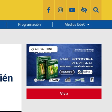
Programación
Medios UdeC
Diario Concepción
Radio UdeC
Noticias UdeC
La Discusión
cién
Vivo