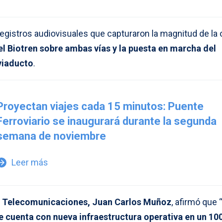
registros audiovisuales que capturaron la magnitud de la 
el Biotren sobre ambas vías y la puesta en marcha del
viaducto
.
Proyectan viajes cada 15 minutos: Puente
Ferroviario se inaugurará durante la segunda
semana de noviembre
Leer más
w_forward
 y Telecomunicaciones, Juan Carlos Muñoz
, afirmó que 
e cuenta con nueva infraestructura operativa en un 10