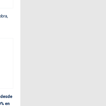
obra,
“
desde
0% en