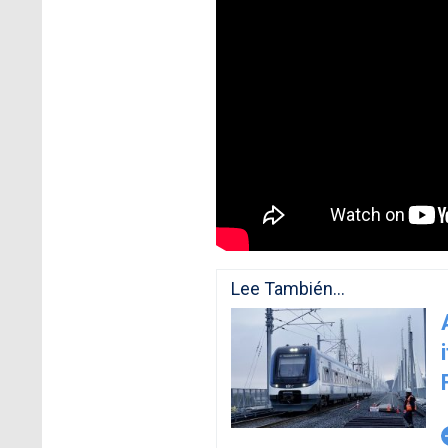
Lee También...
arro