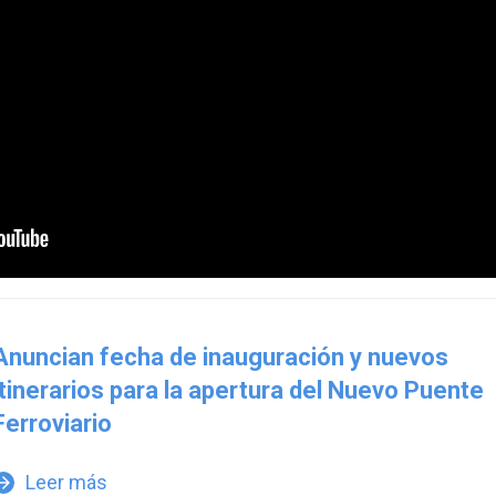
Anuncian fecha de inauguración y nuevos
itinerarios para la apertura del Nuevo Puente
Ferroviario
Leer más
w_forward