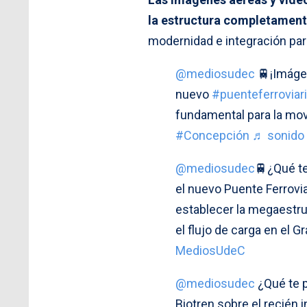
la estructura completament
modernidad e integración para
@mediosudec
🚆¡Imágen
nuevo
#puenteferroviar
fundamental para la movi
#Concepción
♬ sonido 
@mediosudec
🚆¿Qué t
el nuevo Puente Ferrovia
establecer la megaestruc
el flujo de carga en el 
MediosUdeC
@mediosudec
¿Qué te p
Biotren sobre el recién 