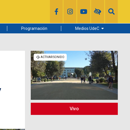
Programación
Medios UdeC
Diario Concepción
Radio UdeC
Noticias UdeC
La Discusión
y
Vivo