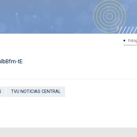
Fotog
nlbBfm-tE
S
TVU NOTICIAS CENTRAL