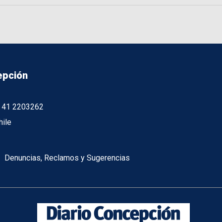
epción
56 41 2203262
hile
Denuncias, Reclamos y Sugerencias