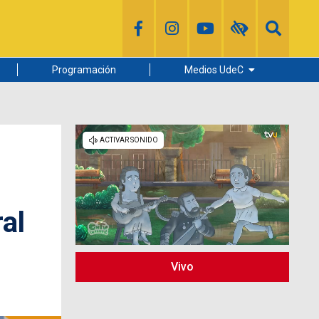
Programación
Medios UdeC
Diario Concepción
Radio UdeC
Noticias UdeC
La Discusión
al
Vivo