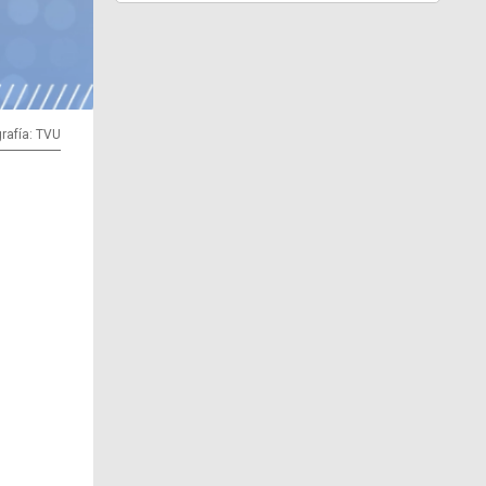
rafía: TVU