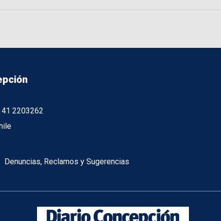
epción
56 41 2203262
hile
Denuncias, Reclamos y Sugerencias