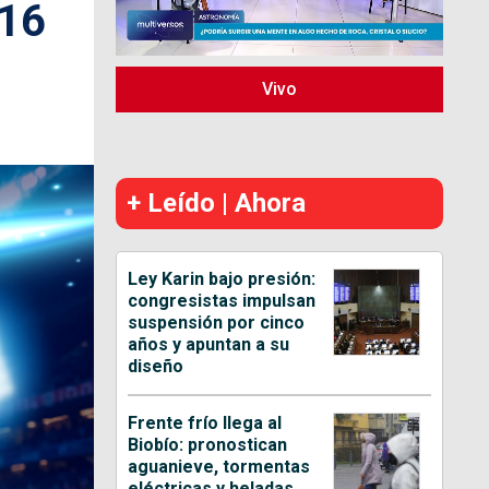
 16
Vivo
+ Leído | Ahora
Ley Karin bajo presión:
congresistas impulsan
suspensión por cinco
años y apuntan a su
diseño
Frente frío llega al
Biobío: pronostican
aguanieve, tormentas
eléctricas y heladas