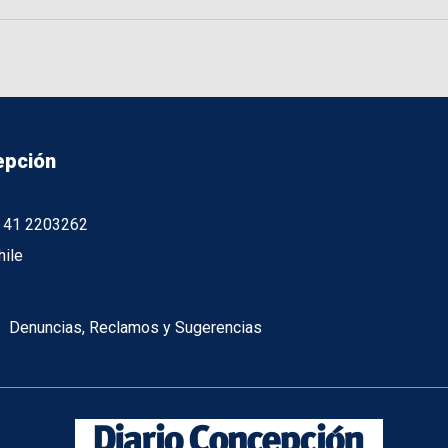
epción
56 41 2203262
hile
Denuncias, Reclamos y Sugerencias