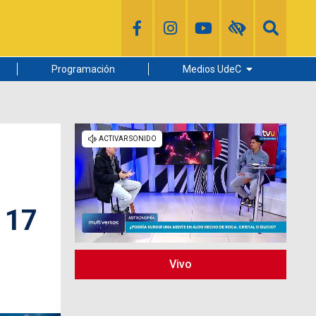
Programación
Medios UdeC
Diario Concepción
Radio UdeC
Noticias UdeC
La Discusión
 17
Vivo