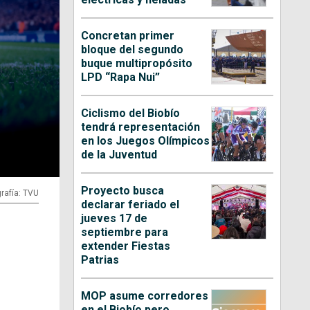
Concretan primer
bloque del segundo
buque multipropósito
LPD “Rapa Nui”
Ciclismo del Biobío
tendrá representación
en los Juegos Olímpicos
de la Juventud
Proyecto busca
rafía: TVU
declarar feriado el
jueves 17 de
septiembre para
extender Fiestas
Patrias
MOP asume corredores
en el Biobío pero