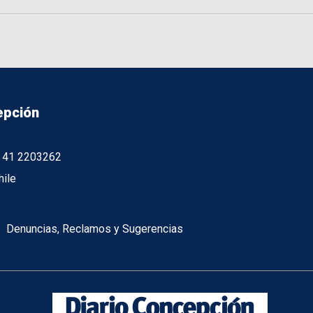
epción
56 41 2203262
hile
Denuncias, Reclamos y Sugerencias