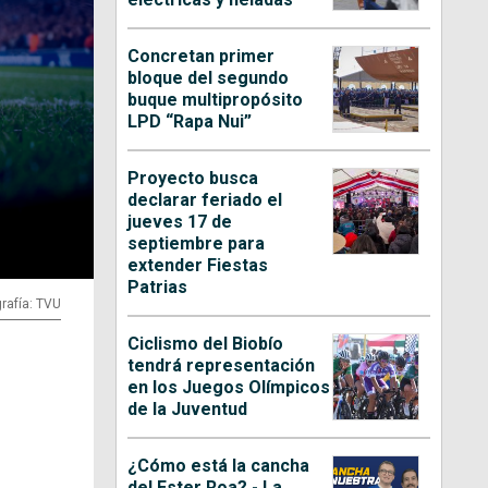
Concretan primer
bloque del segundo
buque multipropósito
LPD “Rapa Nui”
Proyecto busca
declarar feriado el
jueves 17 de
septiembre para
extender Fiestas
Patrias
rafía: TVU
Ciclismo del Biobío
tendrá representación
en los Juegos Olímpicos
de la Juventud
¿Cómo está la cancha
del Ester Roa? - La