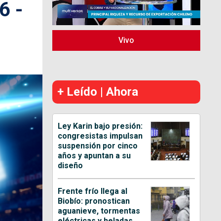
6 -
Vivo
+ Leído | Ahora
Ley Karin bajo presión:
congresistas impulsan
suspensión por cinco
años y apuntan a su
diseño
Frente frío llega al
Biobío: pronostican
aguanieve, tormentas
eléctricas y heladas