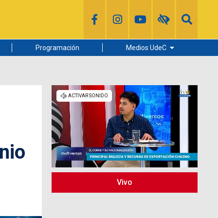
Programación
Medios UdeC
Diario Concepción
Radio UdeC
Noticias UdeC
La Discusión
nio
Vivo