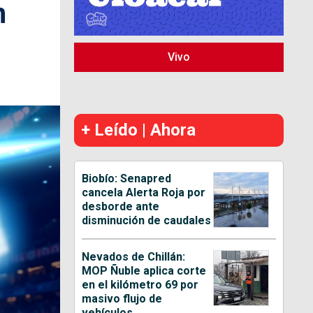
n
Vivo
+ Leído | Ahora
Biobío: Senapred
cancela Alerta Roja por
desborde ante
disminución de caudales
Nevados de Chillán:
MOP Ñuble aplica corte
en el kilómetro 69 por
masivo flujo de
vehículos