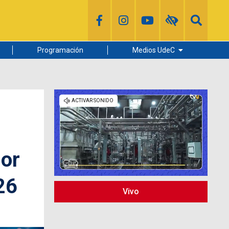
Programación
Medios UdeC
Diario Concepción
Radio UdeC
Noticias UdeC
La Discusión
dor
26
Vivo