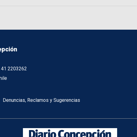
epción
56 41 2203262
hile
Denuncias, Reclamos y Sugerencias