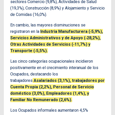
sectores Comercio (9,8%), Actividades de Salud
(19,3%), Construcción (8,9%) y Alojamiento y Servicio
de Comidas (16,0%).
En cambio, las mayores disminuciones se
registraron en la
Industria Manufacturera (‐5,9%),
Servicios Administrativos y de Apoyo (‐28,2%),
Otras Actividades de Servicios (‐11,7%) y
Transporte (‐5,5%).
Las cinco categorías ocupacionales incidieron
positivamente en el crecimiento interanual de los
Ocupados, destacando los
trabajadores
Asalariados (3,1%), trabajadores por
Cuenta Propia (2,2%), Personal de Servicio
doméstico (3,0%), Empleadores (1,4%), y
Familiar No Remunerado (2,6%).
Los Ocupados informales aumentaron 4,5%