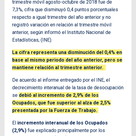
trimestre móvil agosto-octubre de 2018 fue de
7,3%, cifra que disminuyó 0,4 puntos porcentuales
respecto a igual trimestre del año anterior y no
registró variación en relación al trimestre móvil
anterior, según informó el Instituto Nacional de
Estadísticas, (INE).
La cifra representa una disminución del 0,4% en
base al mismo periodo del año anterior, pero se
mantiene relación al trimestre anterior.
De acuerdo al informe entregado por el INE, el
decrecimiento interanual de la tasa de desocupación
se
debió al incremento de 2,9% de los
Ocupados, que fue superior al alza de 2,5%
presentada por la Fuerza de Trabajo.
El
incremento interanual de los Ocupados
(2,9%)
fue explicado principalmente por los