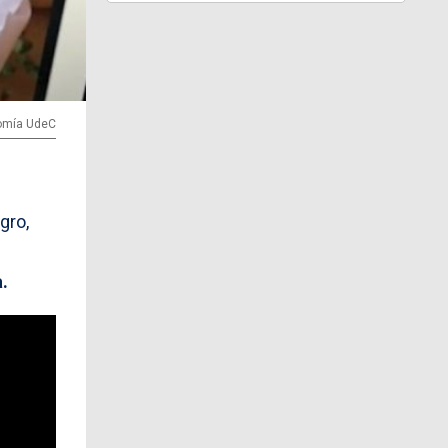
nomía UdeC
gro,
.