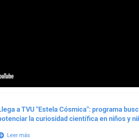
Llega a TVU "Estela Cósmica": programa bus
potenciar la curiosidad científica en niños y n
Leer más
w_forward