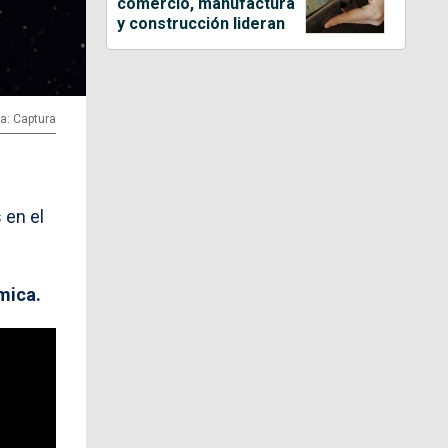
comercio, manufactura
y construcción lideran
ía: Captura
 en el
mica.