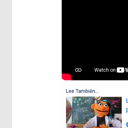
Lee También...
arro