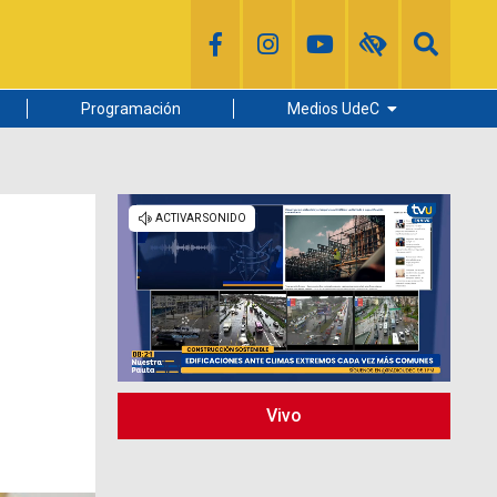
Programación
Medios UdeC
Diario Concepción
Radio UdeC
Noticias UdeC
La Discusión
Vivo