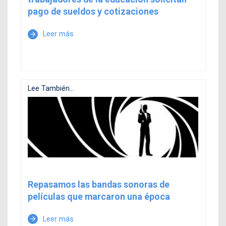
pago de sueldos y cotizaciones
Leer más
arrow_forward
Lee También...
Repasamos las bandas sonoras de
películas que marcaron una época
Leer más
arrow_forward