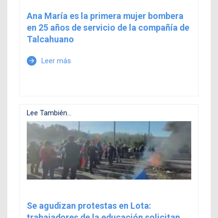
Ana María es la primera mujer bombera
en 25 años de servicio de la compañía de
Talcahuano
Leer más
arrow_forward
Lee También...
Se agudizan protestas en Lota:
trabajadores de la educación solicitan