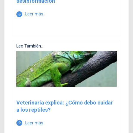
desinformación
Leer más
arrow_forward
Lee También...
Veterinaria explica: ¿Cómo debo cuidar
a los reptiles?
Leer más
arrow_forward