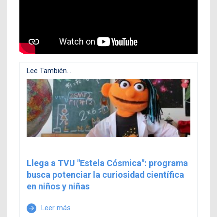
Lee También...
Llega a TVU "Estela Cósmica": programa
busca potenciar la curiosidad científica
en niños y niñas
Leer más
arrow_forward