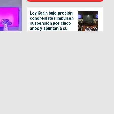
Ley Karin bajo presión:
congresistas impulsan
suspensión por cinco
años y apuntan a su
diseño
Biministro detalla el
futuro de los
corredores | Siempre
Juntos | 06 de agosto de
2026
Sueldos reales suben
3,2% en doce meses:
comercio, manufactura
y construcción lideran