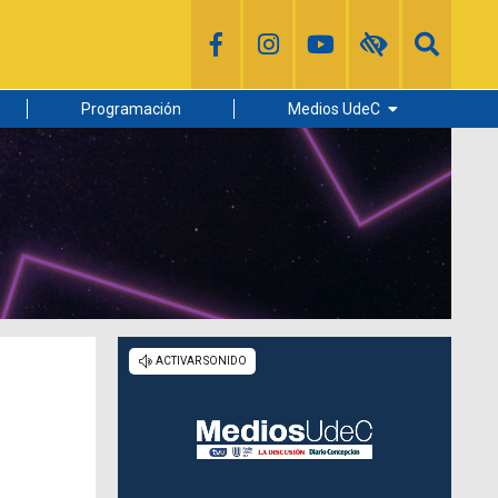
Programación
Medios UdeC
Diario Concepción
Radio UdeC
Noticias UdeC
La Discusión