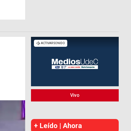
Vivo
+ Leído | Ahora