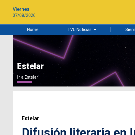
Viernes
07/08/2026
Home
TVU Noticias
Siem
Lo más leído
Ciudad
Cultura
Estelar
Universidad de Concepción
Ir a Estelar
Estelar
Difusión literaria en 